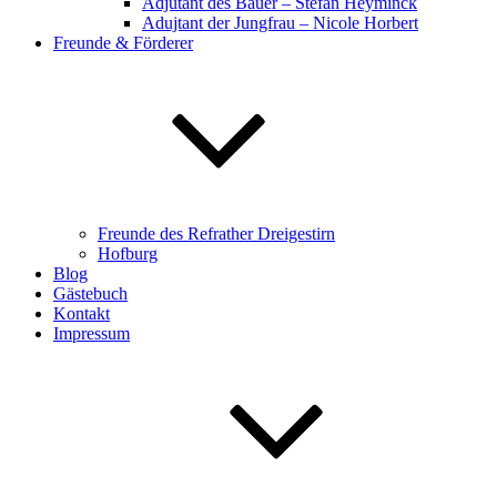
Adjutant des Bauer – Stefan Heyminck
Adujtant der Jungfrau – Nicole Horbert
Freunde & Förderer
Freunde des Refrather Dreigestirn
Hofburg
Blog
Gästebuch
Kontakt
Impressum