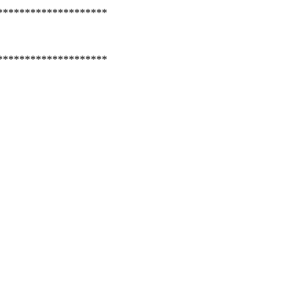
********************
********************