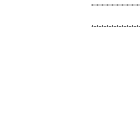
*******************
*******************