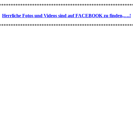
********************************************************
Herrliche Fotos und Videos sind auf FACEBOOK zu finden,….!
********************************************************