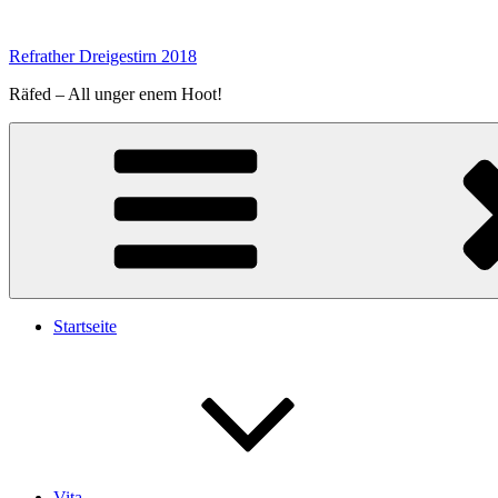
Zum
Inhalt
Refrather Dreigestirn 2018
springen
Räfed – All unger enem Hoot!
Startseite
Vita