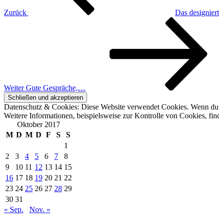
Zurück
Das designiert
Nächster
Beitrag
Weiter
Gute Gespräche,…
Datenschutz & Cookies: Diese Website verwendet Cookies. Wenn du d
Weitere Informationen, beispielsweise zur Kontrolle von Cookies, fin
Oktober 2017
M
D
M
D
F
S
S
1
2
3
4
5
6
7
8
9
10
11
12
13
14
15
16
17
18
19
20
21
22
23
24
25
26
27
28
29
30
31
« Sep.
Nov. »