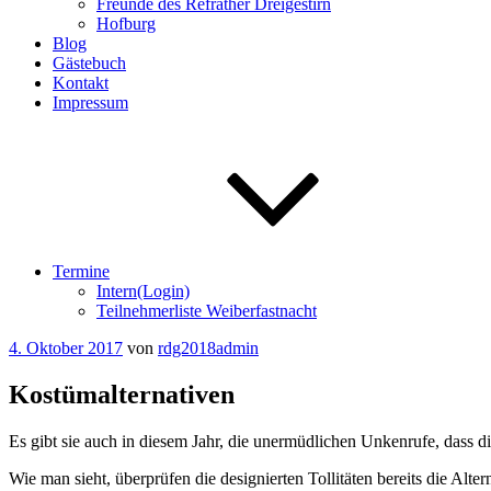
Freunde des Refrather Dreigestirn
Hofburg
Blog
Gästebuch
Kontakt
Impressum
Termine
Intern(Login)
Teilnehmerliste Weiberfastnacht
Veröffentlicht
4. Oktober 2017
von
rdg2018admin
am
Kostümalternativen
Es gibt sie auch in diesem Jahr, die unermüdlichen Unkenrufe, dass di
Wie man sieht, überprüfen die designierten Tollitäten bereits die Alte