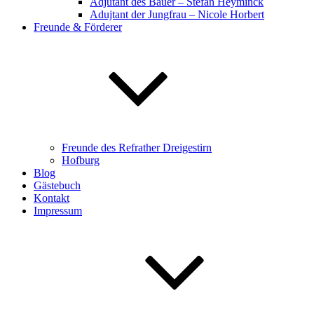
Adjutant des Bauer – Stefan Heyminck
Adujtant der Jungfrau – Nicole Horbert
Freunde & Förderer
Freunde des Refrather Dreigestirn
Hofburg
Blog
Gästebuch
Kontakt
Impressum