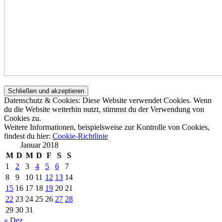
Datenschutz & Cookies: Diese Website verwendet Cookies. Wenn
du die Website weiterhin nutzt, stimmst du der Verwendung von
Cookies zu.
Weitere Informationen, beispielsweise zur Kontrolle von Cookies,
findest du hier:
Cookie-Richtlinie
Januar 2018
M
D
M
D
F
S
S
1
2
3
4
5
6
7
8
9
10
11
12
13
14
15
16
17
18
19
20
21
22
23
24
25
26
27
28
29
30
31
« Dez.