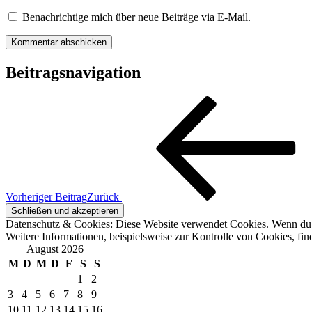
Benachrichtige mich über neue Beiträge via E-Mail.
Beitragsnavigation
Vorheriger Beitrag
Zurück
Datenschutz & Cookies: Diese Website verwendet Cookies. Wenn du d
Weitere Informationen, beispielsweise zur Kontrolle von Cookies, fin
August 2026
M
D
M
D
F
S
S
1
2
3
4
5
6
7
8
9
10
11
12
13
14
15
16