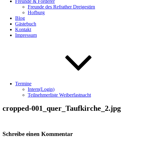
Freunde & Förderer
Freunde des Refrather Dreigestirn
Hofburg
Blog
Gästebuch
Kontakt
Impressum
Termine
Intern(Login)
Teilnehmerliste Weiberfastnacht
cropped-001_quer_Taufkirche_2.jpg
Schreibe einen Kommentar