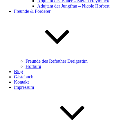
Adjutant des Bauer – Stefan Heyminck
Adujtant der Jungfrau – Nicole Horbert
Freunde & Förderer
Freunde des Refrather Dreigestirn
Hofburg
Blog
Gästebuch
Kontakt
Impressum