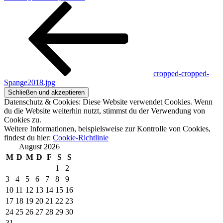
cropped-cropped-
Spange2018.jpg
Datenschutz & Cookies: Diese Website verwendet Cookies. Wenn
du die Website weiterhin nutzt, stimmst du der Verwendung von
Cookies zu.
Weitere Informationen, beispielsweise zur Kontrolle von Cookies,
findest du hier:
Cookie-Richtlinie
August 2026
M
D
M
D
F
S
S
1
2
3
4
5
6
7
8
9
10
11
12
13
14
15
16
17
18
19
20
21
22
23
24
25
26
27
28
29
30
31