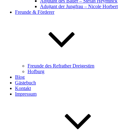
Adjutant des Bauer – Stefan Heyminck
Adujtant der Jungfrau – Nicole Horbert
Freunde & Förderer
Freunde des Refrather Dreigestirn
Hofburg
Blog
Gästebuch
Kontakt
Impressum