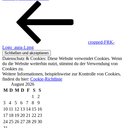
cropped-FRK-
Logo_aura-1.png
Datenschutz & Cookies: Diese Website verwendet Cookies. Wenn
du die Website weiterhin nutzt, stimmst du der Verwendung von
Cookies zu.
Weitere Informationen, beispielsweise zur Kontrolle von Cookies,
findest du hier:
Cookie-Richtlinie
August 2026
M
D
M
D
F
S
S
1
2
3
4
5
6
7
8
9
10
11
12
13
14
15
16
17
18
19
20
21
22
23
24
25
26
27
28
29
30
31