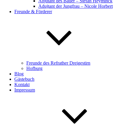
Adjutant des Bauer – Stefan Heyminck
Adujtant der Jungfrau – Nicole Horbert
Freunde & Förderer
Freunde des Refrather Dreigestirn
Hofburg
Blog
Gästebuch
Kontakt
Impressum