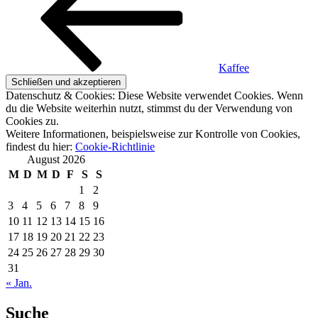
Kaffee
Datenschutz & Cookies: Diese Website verwendet Cookies. Wenn
du die Website weiterhin nutzt, stimmst du der Verwendung von
Cookies zu.
Weitere Informationen, beispielsweise zur Kontrolle von Cookies,
findest du hier:
Cookie-Richtlinie
August 2026
M
D
M
D
F
S
S
1
2
3
4
5
6
7
8
9
10
11
12
13
14
15
16
17
18
19
20
21
22
23
24
25
26
27
28
29
30
31
« Jan.
Suche